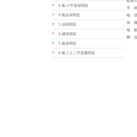
联系人
6-氯-3-甲基尿嘧啶
手 机：
6-氮杂尿嘧啶
电 话：
传 真：
5-溴尿嘧啶
电 
5-碘尿嘧啶
网 
5-氯尿嘧啶
6-氯-1,3-二甲基脲嘧啶