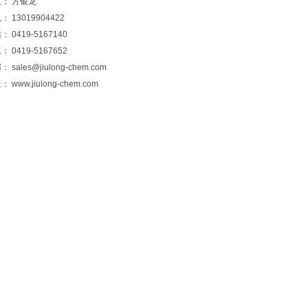
： 方银龙
 13019904422
 0419-5167140
 0419-5167652
邮：
sales@jiulong-chem.com
址：
www.jiulong-chem.com